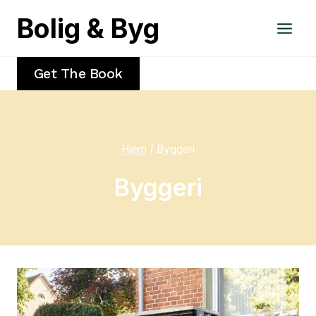
Fortsæt
Bolig & Byg
til
indhold
Get The Book
Hjem
/
Byggeri
Byggeri