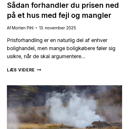
Sådan forhandler du prisen ned
på et hus med fejl og mangler
Af
Morten Pihl
13. november 2025
Prisforhandling er en naturlig del af enhver
bolighandel, men mange boligkøbere føler sig
usikre, når de skal argumentere…
SÅDAN
LÆS VIDERE
FORHANDLER
DU
PRISEN
NED
PÅ
ET
HUS
MED
FEJL