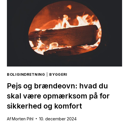
TIL
NYT
KØKKEN
BOLIGINDRETNING
|
BYGGERI
Pejs og brændeovn: hvad du
skal være opmærksom på for
sikkerhed og komfort
Af
Morten Pihl
10. december 2024