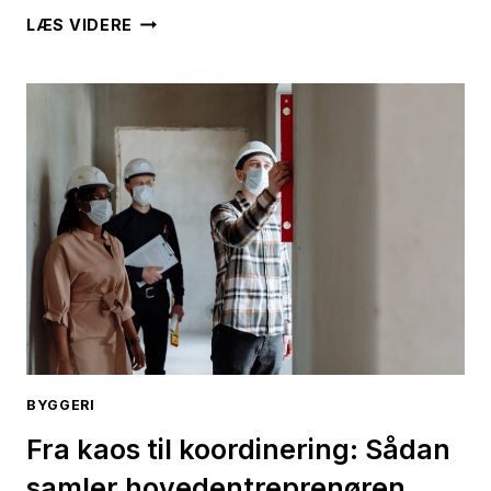
JORDVARME:
LÆS VIDERE
DEN
GRØNNE
INVESTERING
DER
VARMER
HELE
ÅRET
RUNDT
BYGGERI
Fra kaos til koordinering: Sådan
samler hovedentreprenøren