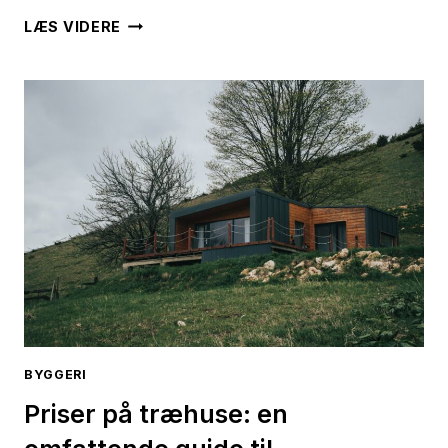
EJERSKIFTEFORSIKRING:
LÆS VIDERE
BESKYT
DIT
NYINDKØBTE
HJEM
MOD
UVENTEDE
OVERRASKELSER
BYGGERI
Priser på træhuse: en