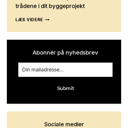
trådene i dit byggeprojekt
FRA
LÆS VIDERE
KAOS
TIL
KOORDINERING:
SÅDAN
SAMLER
Abonnér på nyhedsbrev
HOVEDENTREPRENØREN
TRÅDENE
I
DIT
BYGGEPROJEKT
Submit
Sociale medier