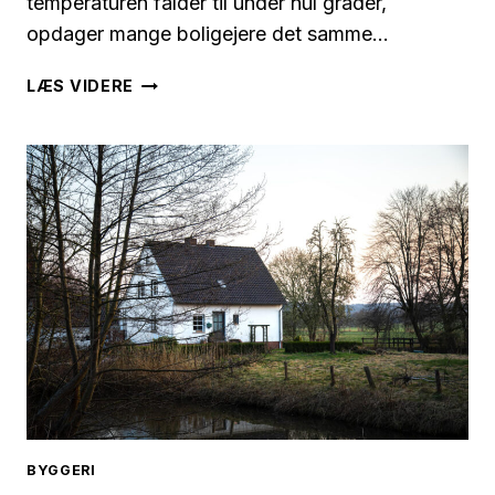
temperaturen falder til under nul grader,
opdager mange boligejere det samme…
LUFT
LÆS VIDERE
TIL
VAND
VARMEPUMPE
PÅ
SJÆLLAND:
DERFOR
UNDERPRÆSTERER
DE
OM
VINTEREN
BYGGERI