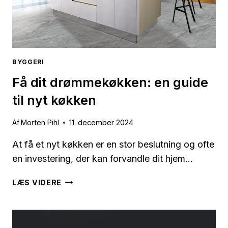
BYGGERI
Få dit drømmekøkken: en guide
til nyt køkken
Af
Morten Pihl
11. december 2024
At få et nyt køkken er en stor beslutning og ofte
en investering, der kan forvandle dit hjem…
FÅ
LÆS VIDERE
DIT
DRØMMEKØKKEN:
EN
GUIDE