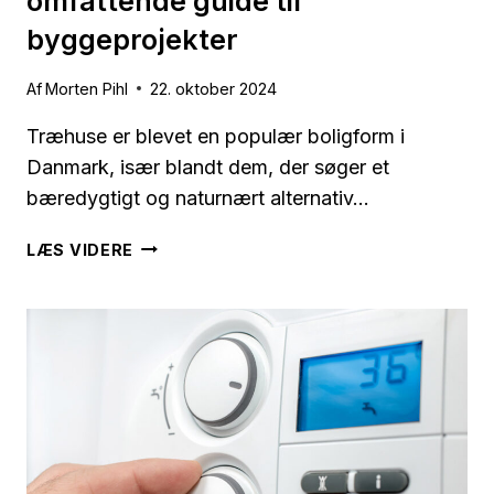
omfattende guide til
byggeprojekter
Af
Morten Pihl
22. oktober 2024
Træhuse er blevet en populær boligform i
Danmark, især blandt dem, der søger et
bæredygtigt og naturnært alternativ…
PRISER
LÆS VIDERE
PÅ
TRÆHUSE:
EN
OMFATTENDE
GUIDE
TIL
BYGGEPROJEKTER