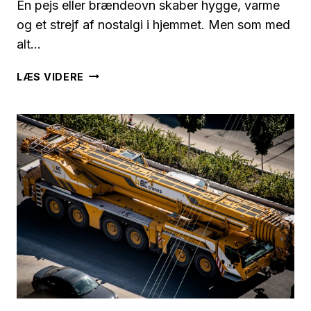
En pejs eller brændeovn skaber hygge, varme
og et strejf af nostalgi i hjemmet. Men som med
alt…
PEJS
LÆS VIDERE
OG
BRÆNDEOVN:
HVAD
DU
SKAL
VÆRE
OPMÆRKSOM
PÅ
FOR
SIKKERHED
OG
KOMFORT