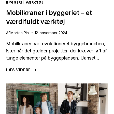
BYGGERI
|
VÆRKTØJ
Mobilkraner i byggeriet – et
værdifuldt værktøj
Af
Morten Pihl
12. november 2024
Mobilkraner har revolutioneret byggebranchen,
især når det gælder projekter, der kræver løft af
tunge elementer på byggepladsen. Uanset…
MOBILKRANER
LÆS VIDERE
I
BYGGERIET
–
ET
VÆRDIFULDT
VÆRKTØJ