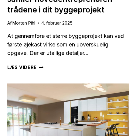
trådene i dit byggeprojekt
Af
Morten Pihl
4. februar 2025
At gennemføre et større byggeprojekt kan ved
første øjekast virke som en uoverskuelig
opgave. Der er utallige detaljer…
FRA
LÆS VIDERE
KAOS
TIL
KOORDINERING:
SÅDAN
SAMLER
HOVEDENTREPRENØREN
TRÅDENE
I
DIT
BYGGEPROJEKT