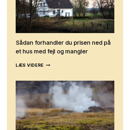
Sådan forhandler du prisen ned på
et hus med fejl og mangler
SÅDAN
LÆS VIDERE
FORHANDLER
DU
PRISEN
NED
PÅ
ET
HUS
MED
FEJL