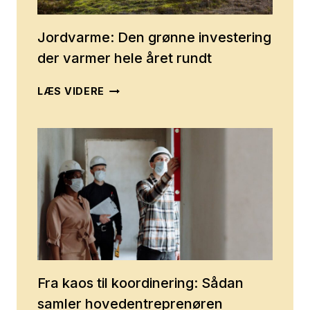
OG
MANGLER
Jordvarme: Den grønne investering
der varmer hele året rundt
JORDVARME:
LÆS VIDERE
DEN
GRØNNE
INVESTERING
DER
VARMER
HELE
ÅRET
RUNDT
Fra kaos til koordinering: Sådan
samler hovedentreprenøren