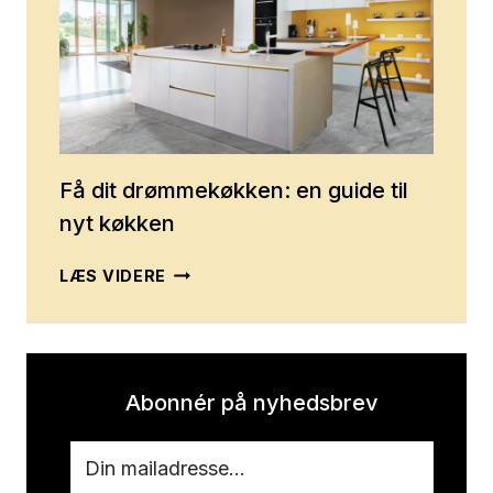
SAMLER
HOVEDENTREPRENØREN
TRÅDENE
I
DIT
BYGGEPROJEKT
Få dit drømmekøkken: en guide til
nyt køkken
FÅ
LÆS VIDERE
DIT
DRØMMEKØKKEN:
EN
GUIDE
TIL
Abonnér på nyhedsbrev
NYT
KØKKEN