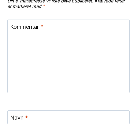
Din e-mailadresse vil ikke blive publiceret.
Krævede felter
er markeret med
*
Kommentar
*
Navn
*