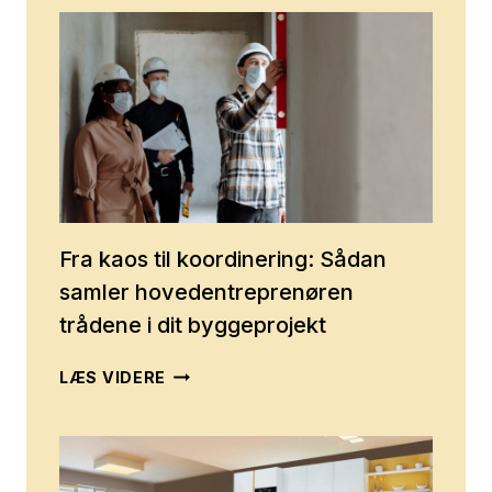
PRISEN
NED
PÅ
ET
HUS
MED
FEJL
OG
MANGLER
Fra kaos til koordinering: Sådan
samler hovedentreprenøren
trådene i dit byggeprojekt
FRA
LÆS VIDERE
KAOS
TIL
KOORDINERING:
SÅDAN